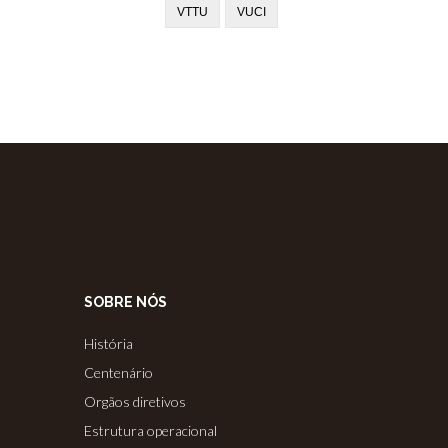
VTTU
VUCI
SOBRE NÓS
História
Centenário
Orgãos diretivos
Estrutura operacional